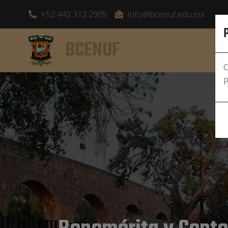
+52 443 312 2909
info@bcenuf.edu.mx
BCENUF
C
p