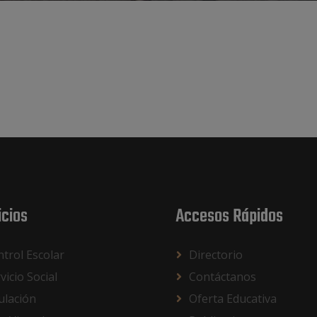
icios
Accesos Rápidos
trol Escolar
Directorio
vicio Social
Contáctanos
ulación
Oferta Educativa