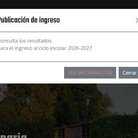
Publicación de ingreso
INICIO
NOSOTROS
OFERTA EDUCATIVA
E
onsulta los resultados
ara el ingreso al ciclo escolar 2026-2027.
VER INFORMACIÓN
Cerrar