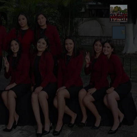
para el ingreso al cic
BCENUF
Ver información