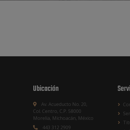
Ubicación
Serv
Av. Acueducto No. 20,
Con
Col. Centro, C.P. 58000
Ser
Morelia, Michoacán, México
Tit
443 312 2909